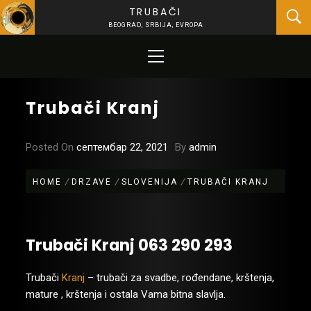
Skip
TRUBAČI
to
BEOGRAD, SRBIJA, EVROPA
content
Primary
Menu
Trubači Kranj
Posted On
септембар 22, 2021
By
admin
HOME
DRZAVE
SLOVENIJA
TRUBAČI KRANJ
Trubači Kranj 063 290 293
Trubači
Kranj
– trubači za svadbe, rođendane, krštenja,
mature , krštenja i ostala Vama bitna slavlja.