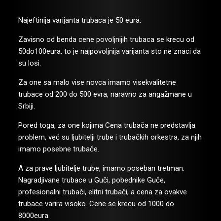
Najeftinija varijanta trubaca je 50 eura.
Zavisno od benda cene povoljnijih trubaca se krecu od
50do100eura, to je najpovoljnija varijanta sto ne znaci da
su losi.
Za one sa malo vise novca imamo visekvalitetne
trubace od 200 do 500 evra, naravno za angažmane u
Srbiji.
Pored toga, za one kojima Cena trubača ne predstavlja
problem, već su ljubitelji trube i trubačkih orkestra, za njih
imamo posebne trubače.
A za prave ljubitelje trube, imamo poseban tretman.
Nagradjivane trubace u Guči, pobednike Guče,
profesionalni trubači, elitni trubači, a cena za ovakve
trubace varira visoko. Cene se krecu od 1000 do
8000eura.