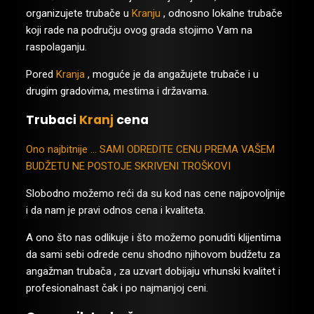
organizujete trubače u
Kranju
, odnosno lokalne trubače
koji rade na području ovog grada stojimo Vam na
raspolaganju.
Pored
Kranja
, moguće je da angažujete trubače i u
drugim gradovima, mestima i državama.
Trubaci
Kranj
cena
Ono najbitnije … SAMI ODREDITE CENU PREMA VAŠEM
BUDŽETU NE POSTOJE SKRIVENI TROŠKOVI
Slobodno možemo reći da su kod nas cene najpovoljnije
i da nam je pravi odnos cena i kvaliteta.
A ono što nas odlikuje i što možemo ponuditi klijentima
da sami sebi odrede cenu shodno njihovom budžetu za
angažman trubača , za uzvart dobijaju vrhunski kvalitet i
profesionalnast čak i po najmanjoj ceni.