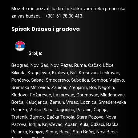
Mozete me pozvati na broj u koliko vam treba preporuka
za vas budzet – +381 61 78 00 413
Spisak Država i gradova
Srbija:
Beograd, Novi Sad, Novi Pazar, Ruma, Čačak, Užice,
Ime
*
Kikinda, Kragujevac, Kraljevo, Niš, Kruševac, Leskovac,
Pančevo, Šabac, Smederevo, Subotica, Sombor, Valjevo,
Sremska Mitrovica, Zaječar, Zrenjanin, Bor, Negotin,
Kladovo, Požarevac, Lazarevac, Obrenovac, Mladenovac,
Email
*
Borča, Kaludjerica, Zemun, Vrsac, Loznica, Smederevska
Palanka, Velika Plana, Jagodina, Paraćin, Ćuprija,
Trstenik, Bajmok, Bačka Topola, Stara Pazova, Nova
Komentar ili
Pazova, Indjija, Knjaževac, Apatin, Kula, Odžaci, Bačka
poruka
*
Palanka, Kanjiža, Senta, Bečej, Stari Bečej, Novi Bečej,