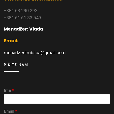
+381 63 290 293
+381 61 61 33 549
Menadžer: Vlada
Email:
menadzer.trubaca@gmail.com
PIŠITE NAM
Ime
*
Email
*