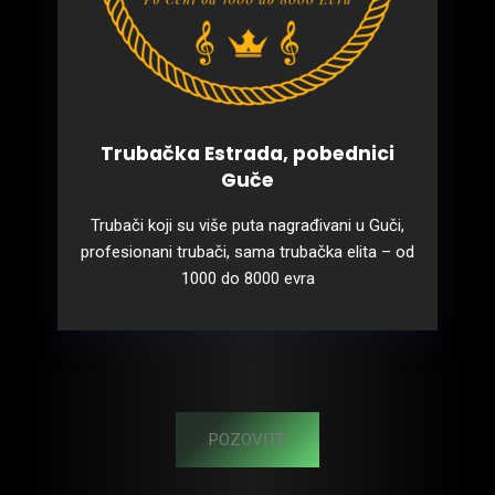
Trubačka Estrada, pobednici
Guče
Trubači koji su više puta nagrađivani u Guči,
profesionani trubači, sama trubačka elita – od
1000 do 8000 evra
POZOVITE