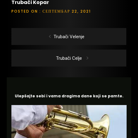
Trubači Kopar
POSTED ON : СЕПТЕМБАР 22, 2021
Кретање
Previous
Trubači Velenje
чланка
post:
Next
Trubači Celje
post:
Ulepšajte sebi i vama dragima dane koji se pamte.