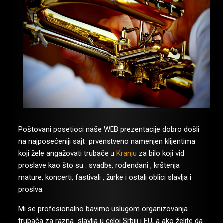
Poštovani posetioci naše WEB prezentacije dobro došli
na najposećeniji sajt prvenstveno namenjen klijentima
koji žele angažovati trubače u
Kranju
za bilo koji vid
proslave kao što su : svadbe, rođendani , krštenja
mature, koncerti, fastivali , žurke i ostali oblici slavlja i
proslva.
Mi se profesionalno bavimo uslugom organizovanja
trubača za razna slavlja u celoj Srbiji i EU, a ako želite da